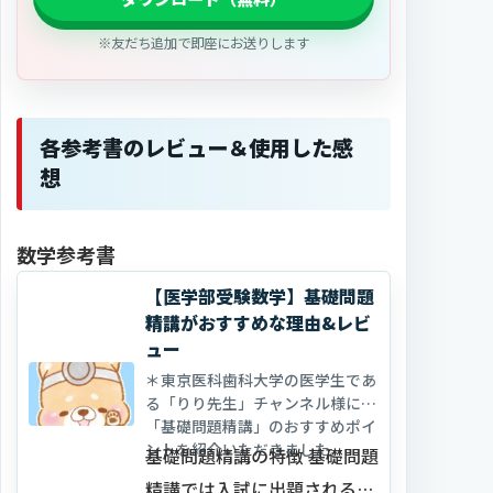
※友だち追加で即座にお送りします
各参考書のレビュー＆使用した感
想
数学参考書
【医学部受験数学】基礎問題
精講がおすすめな理由&レビ
ュー
＊東京医科歯科大学の医学生であ
る「りり先生」チャンネル様にて
「基礎問題精講」のおすすめポイ
ントを紹介いただきました。
基礎問題精講の特徴 基礎問題
精講では入試に出題される基