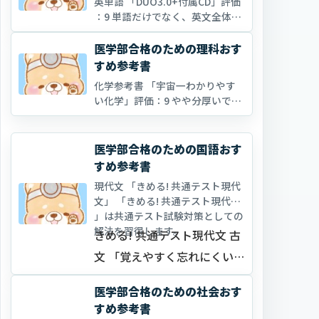
英単語 「DUO3.0+付属CD」評価
、例題は解かずその後の解説
：9 単語だけでなく、英文全体を
暗記します。日本語をみて英語に
をざ…
スムーズに訳せるまで何度も繰り
医学部合格のための理科おす
返しましょう。 英文暗記は単語、
すめ参考書
熟語、文法、英作文、リスニング
化学参考書 「宇宙一わかりやす
、長文読解などすべての英語力を
い化学」評価：9 やや分厚いです
底上げする最…
が非常に読みやすく、読み終える
のに時間はかかりません。基本的
な原理・本質の理解をするのに最
医学部合格のための国語おす
良のテキストです。 初学の人はも
すめ参考書
ちろん、学習が進んだ人も必ず一
現代文 「きめる! 共通テスト現代
度は通読しましょう。…
文」 「きめる! 共通テスト現代文
」は共通テスト試験対策としての
解法を習得します。
きめる! 共通テスト現代文 古
文 「覚えやすく忘れにくい
精選古文単語300PLUS 」評
医学部合格のための社会おす
価：10 「ステ…
すめ参考書