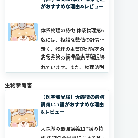
則を理解するための参考書で
がおすすめな理由&レビュー
す。宇宙一わかりやすい物理
を徹底的に習得することで全
ての問題の土台となる物理の
体系物理の特徴 体系物理第6
基礎力、物理的思考を身…
版には、複雑な数値の計算は
無く、物理の本質的理解を深
そのため、物理を本質的に理
めるための創作問題で構成さ
…
れています。また、物理法則
を自分で導く「原理導出問題
生物参考書
」が多く収録されています。
【医学部受験】大森徹の最強
講義117講がおすすめな理由
&レビュー
大森徹の最強講義117講の特
徴 生物の全分野における基本