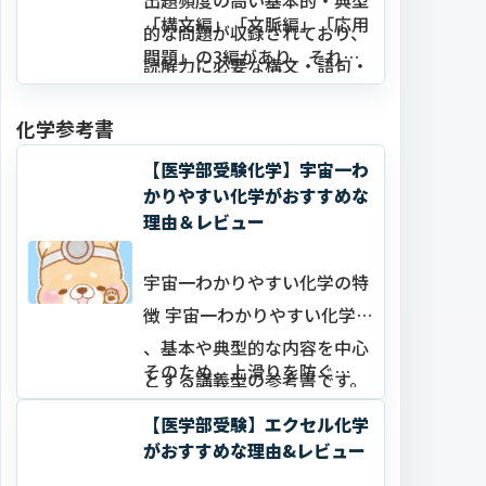
「構文編」「文脈編」「応用
的な問題が収録されており、
問題」の3編があり、それぞ
読解力に必要な構文・語句・
れ…
文法事項を身につけることが
化学参考書
できます。
【医学部受験化学】宇宙一わ
かりやすい化学がおすすめな
理由＆レビュー
宇宙一わかりやすい化学の特
徴 宇宙一わかりやすい化学は
、基本や典型的な内容を中心
そのため、上滑りを防ぐ…
とする講義型の参考書です。
図やイラストが豊富でわかり
【医学部受験】エクセル化学
やすい解説であることが特徴
がおすすめな理由&レビュー
です。