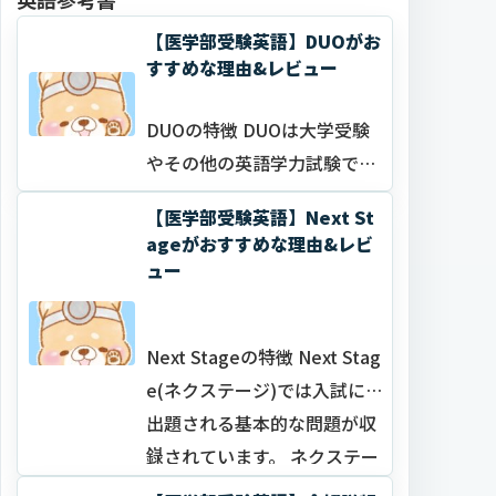
【医学部受験英語】DUOがお
すすめな理由&レビュー
DUOの特徴 DUOは大学受験
やその他の英語学力試験で重
要となる英単語・熟語を身に
【医学部受験英語】Next St
つけるための参考書です。 D
ageがおすすめな理由&レビ
UOを徹底的に習得すること
ュー
で、医学部受験に必要なレベ
ルの語彙力を身につけること
Next Stageの特徴 Next Stag
ができます。また、発音記号
e(ネクステージ)では入試に
やアクセン…
出題される基本的な問題が収
…
録されています。 ネクステー
ジを徹底的に固めることで、