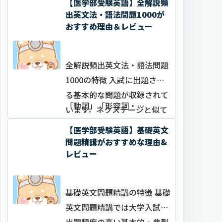
【医学部受験英語】全解説頻
全ての問題の土台となる英語
出英文法・語法問題1000が
おすすめ理由＆レビュー
の基礎力をしっかりと築くこ
とができます。
全解説頻出英文法・語法問題
1000の特徴 入試に出題され
る基本的な問題が収録されて
「動詞」「形容詞・…
います。ネクステージと似て
いますが、より語法・文法に
【医学部受験英語】基礎英文
特化しており各章末にExtra
問題精講がおすすめな理由&
レビュー
の整序問題が収録されている
のも特徴です。
基礎英文問題精講の特徴 基礎
英文問題精講では大学入試で
出題頻度の高い基本的・典型