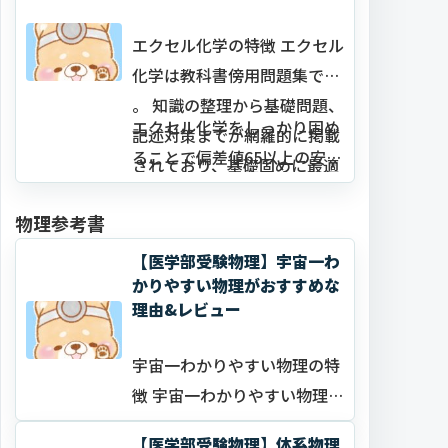
エクセル化学の特徴 エクセル
化学は教科書傍用問題集です
。 知識の整理から基礎問題、
エクセル化学をしっかり固め
記述対策までが網羅的に掲載
ることで偏差値65以上の安定
されており、基礎固めに最適
した成績が見込めます。 …
です。
物理参考書
【医学部受験物理】宇宙一わ
かりやすい物理がおすすめな
理由&レビュー
宇宙一わかりやすい物理の特
徴 宇宙一わかりやすい物理は
高校物理の基本的な公式・法
【医学部受験物理】体系物理