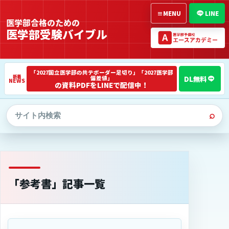
≡
MENU
LINE
医学部合格のための
医学部受験バイブル
「2027国立医学部の共テボーダー足切り」「2027医学部
偏差値」
NEWS
の資料PDFをLINEで配信中！
⌕
「参考書」記事一覧