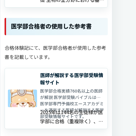
事項が網羅されており、117
講の各分野に分かれて詳しく
医学部合格者の使用した参考書
説明されています。 また、適
当なタイミングで「最強ポイ
ント」として要点がまとめら
合格体験記にて、医学部合格者が使用した参考
れており、その時点での最低
書を記載しています。
限の理解が伴…
医師が解説する医学部受験情
報サイト
医学部合格実績760名以上の医師
が解説 医学部受験バイブルは、
医学部専門予備校エースアカデミ
ーを運営する医師が解説する医学
2025年は144名の生徒様が医
部受験情報サイトです。
学部に合格（重複除く）、51
名が国立医学部に合格。 …