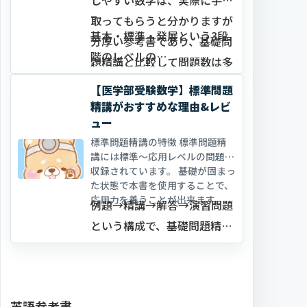
取ってもらうと分かりますが
基本・標準・発展という3段
分厚い参考書であり、基礎問
階のレベルの…
題精講と比較して問題数は多
くなっています。
【医学部受験数学】標準問題
精講がおすすめな理由&レビ
ュー
標準問題精講の特徴 標準問題精
講には標準～応用レベルの問題が
収録されています。 基礎が固まっ
た状態で本書を使用することで、
応用力を養うことが出来ます。
例題→精講→解答→演習問題
という構成で、基礎問題精講
と同じく解説が丁寧であるこ
…
英語参考書