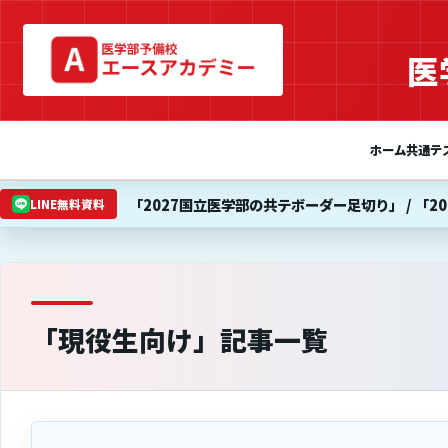
医
ホーム
共通テ
「2027国立医学部の共テボーダー足切り」 / 「2
LINE無料資料
「現役生向け」記事一覧