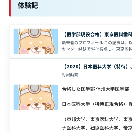
体験記
【医学部現役合格】東京医科歯
執筆者のプロフィール この記事は、
センター試験で94％得点し、東京医
校時代は塾に通わず、学校の課題を中心
【2020】日本医科大学（特待
対談動画
合格した医学部 信州大学医学部
日本医科大学（特待正規合格） 
（東邦大学、東京医科大学、東
ナ医科大学、獨協医科大学、帝