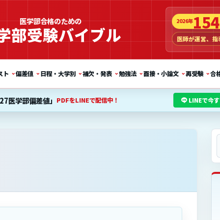
154
医学部合格のための
2026年
学部受験バイブル
医師が運営、指
⌄
⌄
⌄
⌄
⌄
⌄
⌄
スト
偏差値
日程・大学別
補欠・発表
勉強法
面接・小論文
再受験
合
027医学部偏差値」
PDFをLINEで配信中！
LINEで