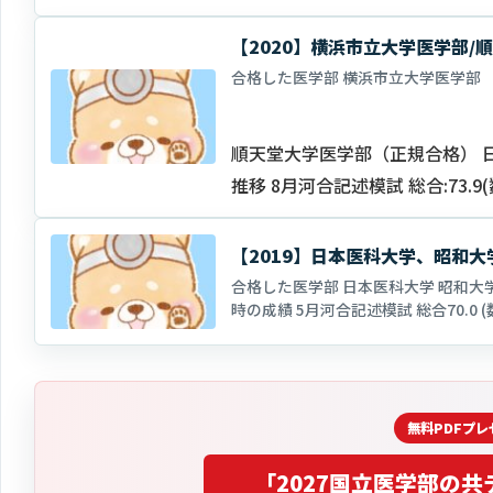
【2020】横浜市立大学医学部
合格した医学部 横浜市立大学医学部
順天堂大学医学部（正規合格） 
推移 8月河合記述模試 総合:73.9(数
合:74.6(…
【2019】日本医科大学、昭和
合格した医学部 日本医科大学 昭和大学
時の成績 5月河合記述模試 総合70.0 (数学
学:68.3 …
「2027国立医学部の
共