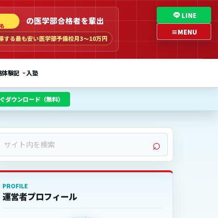
LINE
の医学部合格者を輩出
名
≡
MENU
導する最も安い医学部予備校
月3〜10万円
⌄
格体験記
入塾
今すぐダウンロード（無料）
サ
⌕
イ
ト
内
PROFILE
を
運営者プロフィール
検