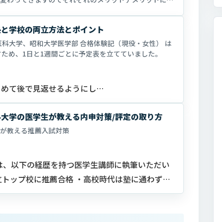
始めるかについて考察を述べます。 …
塾と学校の両立方法とポイント
医科大学、昭和大学医学部 合格体験記（現役・女性） は
すため、1日と1週間ごとに予定表を立てていました。
とめて後で見返せるようにし…
大学の医学生が教える内申対策/評定の取り方
が教える推薦入試対策
は、以下の経歴を持つ医学生講師に執筆いただい
立トップ校に推薦合格 ・高校時代は塾に通わず、