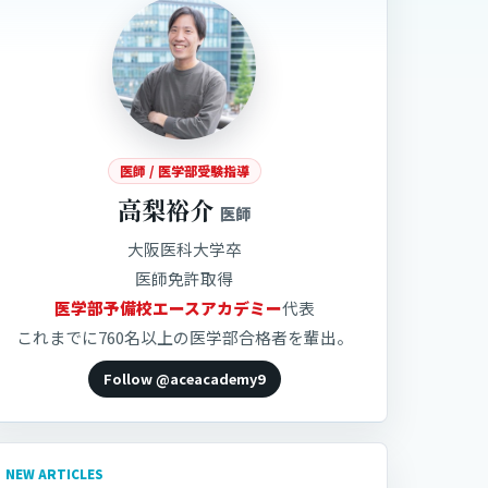
索
医師 / 医学部受験指導
高梨裕介
医師
大阪医科大学卒
医師免許取得
医学部予備校エースアカデミー
代表
これまでに760名以上の医学部合格者を輩出。
Follow @aceacademy9
NEW ARTICLES