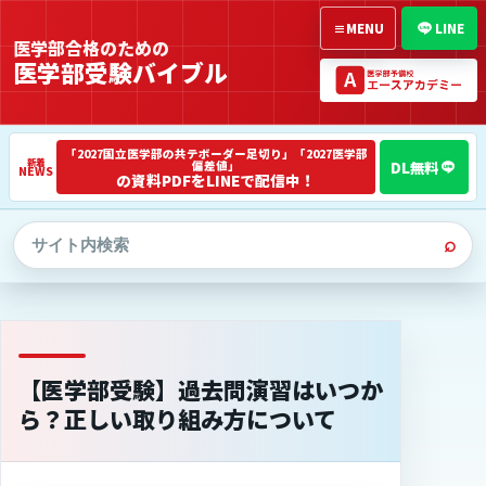
≡
MENU
LINE
医学部合格のための
医学部受験バイブル
「2027国立医学部の共テボーダー足切り」「2027医学部
偏差値」
NEWS
の資料PDFをLINEで配信中！
⌕
【医学部受験】過去問演習はいつか
ら？正しい取り組み方について