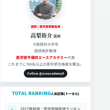
医師 / 医学部受験指導
高梨裕介
医師
大阪医科大学卒
医師免許取得
医学部予備校エースアカデミー
代表
これまでに760名以上の医学部合格者を輩出。
Follow @aceacademy9
TOTAL RANKING
人気記事(トータル)
2027最新版：医学部偏差値ランキン