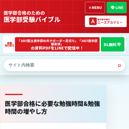
≡
MENU
LINE
医学部合格のための
医学部受験バイブル
「2027国立医学部の共テボーダー足切り」「2027医学部
偏差値」
NEWS
の資料PDFをLINEで配信中！
⌕
医学部合格に必要な勉強時間&勉強
時間の増やし方