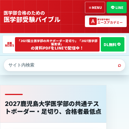
≡
MENU
LINE
医学部合格のための
医学部受験バイブル
「2027国立医学部の共テボーダー足切り」「2027医学部
偏差値」
NEWS
の資料PDFをLINEで配信中！
⌕
2027鹿児島大学医学部の共通テス
トボーダー・足切り、合格者最低点