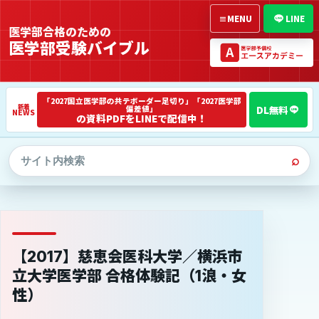
≡
MENU
LINE
医学部合格のための
医学部受験バイブル
「2027国立医学部の共テボーダー足切り」「2027医学部
偏差値」
NEWS
の資料PDFをLINEで配信中！
⌕
【2017】慈恵会医科大学／横浜市
立大学医学部 合格体験記（1浪・女
性）