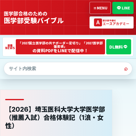
≡
MENU
LINE
医学部合格のための
医学部受験バイブル
「2027国立医学部の共テボーダー足切り」「2027医学部
偏差値」
NEWS
の資料PDFをLINEで配信中！
⌕
【2026】埼玉医科大学大学医学部
（推薦入試）合格体験記（1浪・女
性）