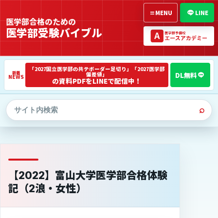
≡
MENU
LINE
医学部合格のための
医学部受験バイブル
「2027国立医学部の共テボーダー足切り」「2027医学部
偏差値」
NEWS
の資料PDFをLINEで配信中！
⌕
【2022】富山大学医学部合格体験
記（2浪・女性）