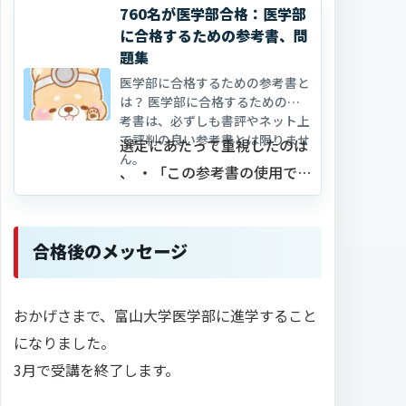
760名が医学部合格：医学部
に合格するための参考書、問
題集
医学部に合格するための参考書と
は？ 医学部に合格するための参
考書は、必ずしも書評やネット上
で評判の良い参考書とは限りませ
選定にあたって重視したのは
ん。
、 ・「この参考書の使用で医
学部合格は可能」と検証でき
ていること ・ 最短距…
合格後のメッセージ
おかげさまで、富山大学医学部に進学すること
になりました。
3月で受講を終了します。