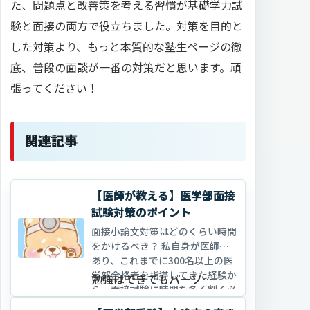
た、問題点と改善策を考える習慣が基礎学力試
験と面接の両方で役立ちました。対策を目的と
した対策より、もっと本質的な塾生ページの徹
底、普段の面談が一番の対策だと思います。頑
張ってください！
関連記事
【医師が教える】医学部面接
試験対策のポイント
面接小論文対策はどのくらい時間
をかけるべき？ 私自身が医師で
あり、これまでに300名以上の医
学部合格者を指導してきた経験か
勉強はできてもパーソ…
ら、面接試験に時間を多く割く必
要はありません。 なぜなら面接