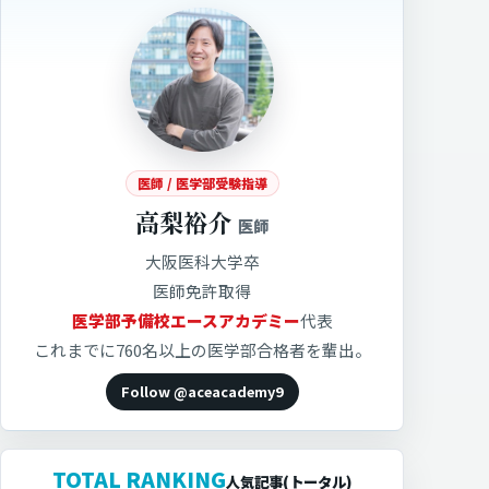
医師 / 医学部受験指導
高梨裕介
医師
大阪医科大学卒
医師免許取得
医学部予備校エースアカデミー
代表
これまでに760名以上の医学部合格者を輩出。
Follow @aceacademy9
TOTAL RANKING
人気記事(トータル)