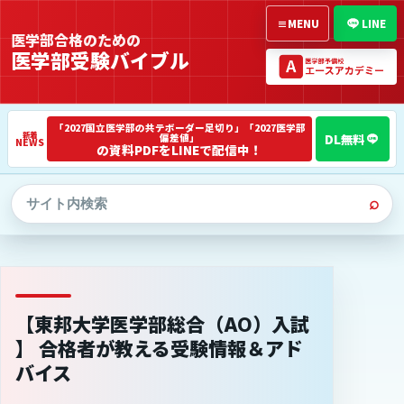
≡
MENU
LINE
医学部合格のための
医学部受験バイブル
「2027国立医学部の共テボーダー足切り」「2027医学部
偏差値」
NEWS
の資料PDFをLINEで配信中！
⌕
【東邦大学医学部総合（AO）入試
】 合格者が教える受験情報＆アド
バイス