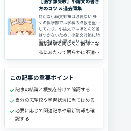
【医学部受験】小論文の書き
試験を行う大学の意図とは、
方のコツ ＆過去問集
特別な小論文対策は必要ない 多
くの医学部では学科の点数を重視
しており、小論文ではほとんど差
はつかないため、小論文対策に時
間をかける必要はありません。
面接試験と同じく、医師にな
るにあたって明らかに不適切
な受験生を除外するために小
論文…
この記事の重要ポイント
記事の結論と根拠を分けて確認する
自分の志望校や学習状況に当てはめる
必要に応じて関連記事や最新情報も確
認する