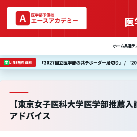
医
ホーム
共通テ
「2027国立医学部の共テボーダー足切り」 / 「2
LINE無料資料
【東京女子医科大学医学部推薦入
アドバイス