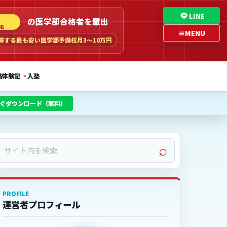
LINE
の医学部合格者を輩出
名
≡
MENU
導する最も安い医学部予備校
月3〜10万円
⌄
格体験記
入塾
今すぐダウンロード（無料）
サ
⌕
イ
ト
内
PROFILE
を
運営者プロフィール
検