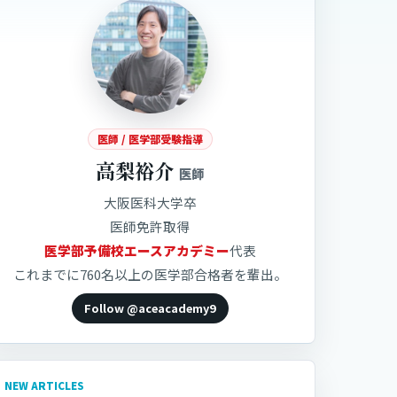
索
医師 / 医学部受験指導
高梨裕介
医師
大阪医科大学卒
医師免許取得
医学部予備校エースアカデミー
代表
これまでに760名以上の医学部合格者を輩出。
Follow @aceacademy9
NEW ARTICLES