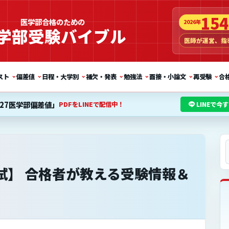
154
医学部合格のための
2026年
学部受験バイブル
医師が運営、指
⌄
⌄
⌄
⌄
⌄
⌄
⌄
スト
偏差値
日程・大学別
補欠・発表
勉強法
面接・小論文
再受験
合
027医学部偏差値」
PDFをLINEで配信中！
LINEで
試】 合格者が教える受験情報＆