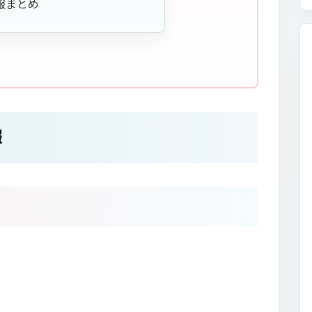
報まとめ
報