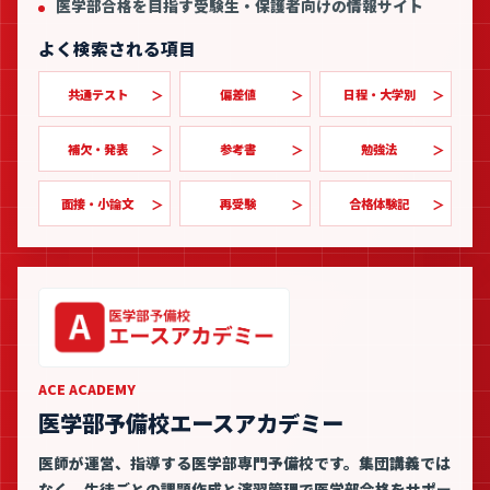
医学部合格を目指す受験生・保護者向けの情報サイト
よく検索される項目
共通テスト
偏差値
日程・大学別
補欠・発表
参考書
勉強法
面接・小論文
再受験
合格体験記
ACE ACADEMY
医学部予備校エースアカデミー
医師が運営、指導する医学部専門予備校です。集団講義では
なく、生徒ごとの課題作成と演習管理で医学部合格をサポー