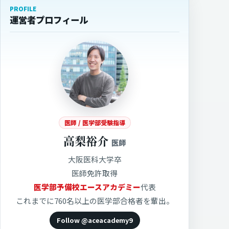
PROFILE
運営者プロフィール
医師 / 医学部受験指導
高梨裕介
医師
大阪医科大学卒
医師免許取得
医学部予備校エースアカデミー
代表
これまでに760名以上の医学部合格者を輩出。
Follow @aceacademy9