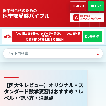
≡
MENU
LINE
医学部合格のための
医学部受験バイブル
「2027国立医学部の共テボーダー足切り」「2027医学部
偏差値」
NEWS
の資料PDFをLINEで配信中！
⌕
【医大生レビュー】オリジナル・ス
タンダード数学演習はおすすめ？レ
ベル・使い方・注意点