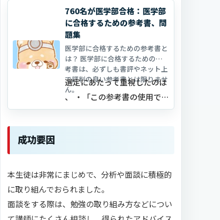
760名が医学部合格：医学部
に合格するための参考書、問
題集
医学部に合格するための参考書と
は？ 医学部に合格するための参
考書は、必ずしも書評やネット上
で評判の良い参考書とは限りませ
選定にあたって重視したのは
ん。
、 ・「この参考書の使用で医
学部合格は可能」と検証でき
ていること ・ 最短距…
成功要因
本生徒は非常にまじめで、分析や面談に積極的
に取り組んでおられました。
面談をする際は、勉強の取り組み方などについ
て講師にたくさん相談し、得られたアドバイス