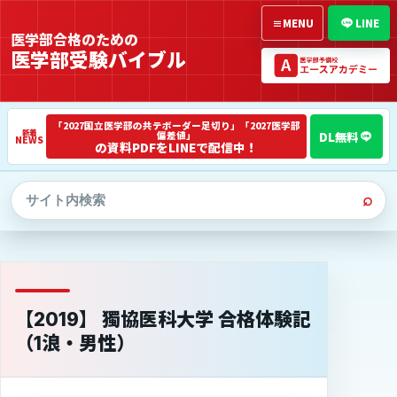
≡
MENU
LINE
医学部合格のための
医学部受験バイブル
「2027国立医学部の共テボーダー足切り」「2027医学部
偏差値」
NEWS
の資料PDFをLINEで配信中！
⌕
【2019】 獨協医科大学 合格体験記
（1浪・男性）