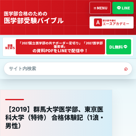
≡
MENU
LINE
医学部合格のための
医学部受験バイブル
「2027国立医学部の共テボーダー足切り」「2027医学部
偏差値」
NEWS
の資料PDFをLINEで配信中！
⌕
【2019】群馬大学医学部、東京医
科大学（特待） 合格体験記（1浪・
男性）