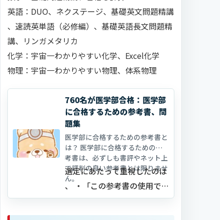
英語：DUO、ネクステージ、基礎英文問題精講
、速読英単語（必修編）、基礎英語長文問題精
講、リンガメタリカ
化学：宇宙一わかりやすい化学、Excel化学
物理：宇宙一わかりやすい物理、体系物理
760名が医学部合格：医学部
に合格するための参考書、問
題集
医学部に合格するための参考書と
は？ 医学部に合格するための参
考書は、必ずしも書評やネット上
で評判の良い参考書とは限りませ
選定にあたって重視したのは
ん。
、 ・「この参考書の使用で医
学部合格は可能」と検証でき
ていること ・ 最短距…